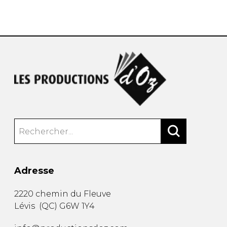
AUTRES PRODUITS
Adresse
2220 chemin du Fleuve
Lévis
(
QC
)
G6W 1Y4