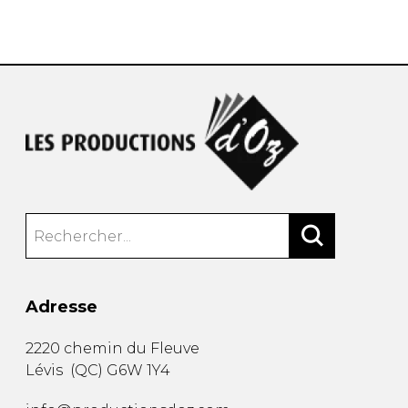
AUTRES PRODUITS
Adresse
2220 chemin du Fleuve
Lévis
(
QC
)
G6W 1Y4