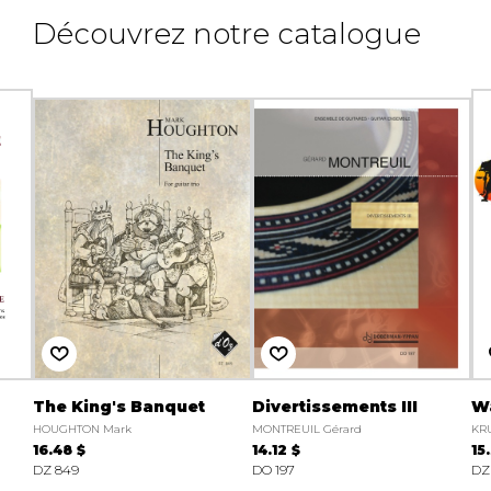
Découvrez notre catalogue
The King's Banquet
Divertissements III
W
HOUGHTON Mark
MONTREUIL Gérard
KRU
16.48 $
14.12 $
15
DZ 849
DO 197
DZ