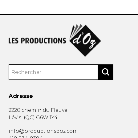
Adresse
2220 chemin du Fleuve
Lévis
(
QC
)
G6W 1Y4
info@productionsdoz.com