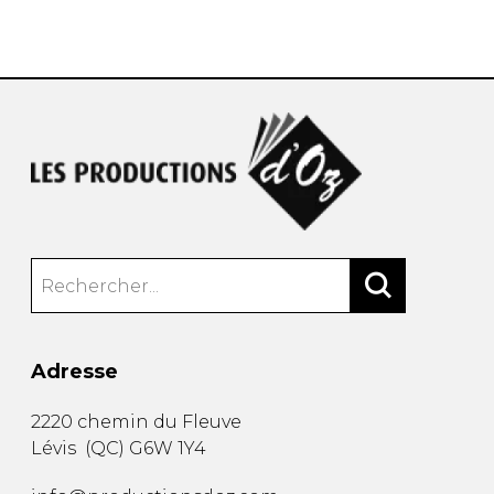
AUTRES PRODUITS
Adresse
2220 chemin du Fleuve
Lévis
(
QC
)
G6W 1Y4