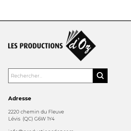
AUTRES PRODUITS
Adresse
2220 chemin du Fleuve
Lévis
(
QC
)
G6W 1Y4