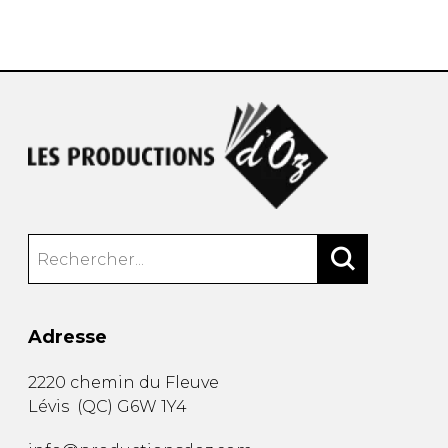
AUTRES PRODUITS
Adresse
2220 chemin du Fleuve
Lévis
(
QC
)
G6W 1Y4