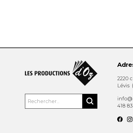
AUTRES PRODUITS
Adre
2220 
Lévis
info@
418 8