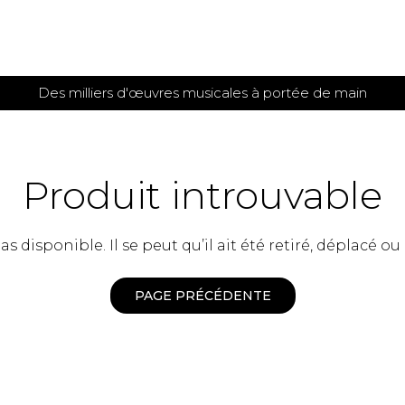
Des milliers d'œuvres musicales à portée de main
 et
TITIONS POUR GUITARE
PARTITIONS
POUR
AUTRES
es
INSTRUMENTS
Produit introuvable
seule
Alto
s
Basse électrique
s
 disponible. Il se peut qu’il ait été retiré, déplacé ou
Basson
s
Clarinette
s et plus
Clavecin
PAGE PRÉCÉDENTE
e de guitares
Contrebasse
e de guitares
Cor anglais
 pour guitare
Cor français
et un autre instrument
Flûte
 de chambre avec guitare
Harpe