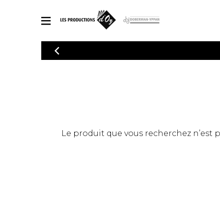
CATALOGUE
Explorez notre catalogue de partitions riche en œuvres originales
PAR
en arrangements de qualité.
Méthod
Guitare 
Explorez notre catalogue de partitions
2 guitare
riche en œuvres originales et en
arrangements de qualité.
3 guitare
PARTITIONS POUR GUITARE
Le produit que vous recherchez n’est pas
4 guitare
5 guitare
Ensembl
PARTITIONS POUR AUTRES INSTRUMENTS
Orchestr
Concerto
Guitare 
PARTITIONS POUR ENSEMBLES
Musique