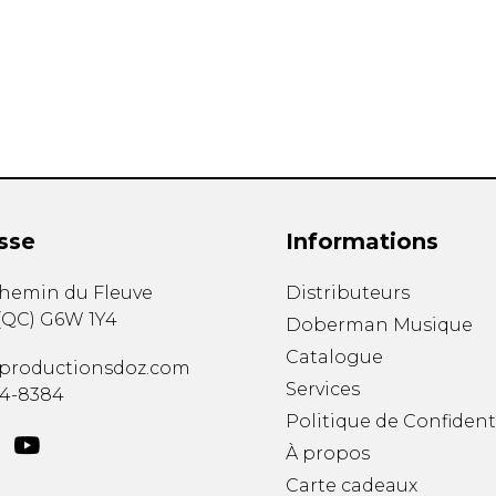
Hautbois
Luth
Mandoline
Orgue
Percussion
Piano
Saxophone
Trombone
Trompette
sse
Informations
Tuba
Ukulélé
chemin du Fleuve
Distributeurs
Violon
(
QC
)
G6W 1Y4
Doberman Musique
Violoncelle
Catalogue
Voix
productionsdoz.com
Services
34-8384
Politique de Confident
À propos
Carte cadeaux