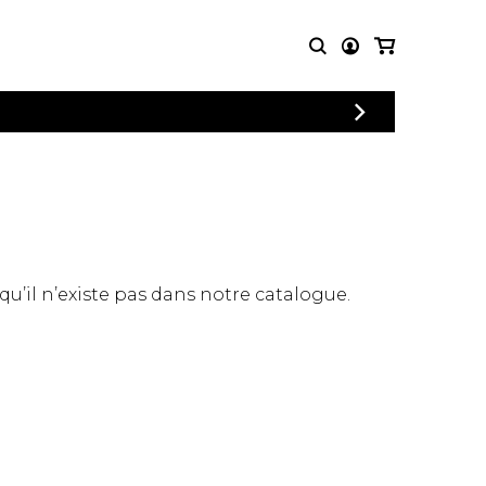
CONNEXION
PARTITIONS
AUTRES
INSCRIPTION
POUR
PRODUITS
ENSEMBLES
Articles promotionnels
Chœur
Cordes Knobloch
Concerto
Disques compacts et
Musique de chambre
DVDs
 qu’il n’existe pas dans notre catalogue.
Orchestre
Ouvrages théoriques
et livres
Quatuor de flûtes
Quatuor de saxophones