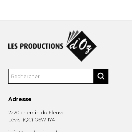
AUTRES PRODUITS
Adresse
2220 chemin du Fleuve
Lévis
(
QC
)
G6W 1Y4