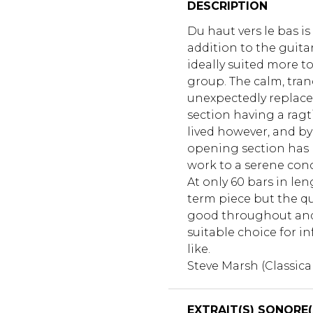
DESCRIPTION
Du haut vers le bas i
addition to the guitar
ideally suited more 
group. The calm, tran
unexpectedly replaced
section having a ragti
lived however, and by
opening section has 
work to a serene conc
At only 60 bars in leng
term piece but the qua
good throughout and
suitable choice for i
like.
Steve Marsh (Classica
EXTRAIT(S) SONORE(