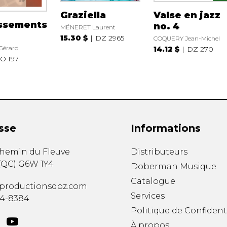
Graziella
Valse en jazz
issements
no. 4
MÉNERET Laurent
15.30 $
DZ 2965
COQUERY Jean-Michel
Gérard
14.12 $
DZ 270
O 197
sse
Informations
chemin du Fleuve
Distributeurs
(
QC
)
G6W 1Y4
Doberman Musique
Catalogue
productionsdoz.com
Services
34-8384
Politique de Confident
À propos