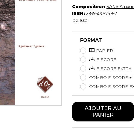
Hautbois
Compositeur:
SANS Arnau
Luth
ISBN:
2-89500-749-7
Mandoline
DZ 863
Orgue
Percussion
FORMAT
Piano
Saxophone
PAPIER
Trombone
E-SCORE
Trompette
E-SCORE EXTRA
Tuba
Ukulélé
COMBO E-SCORE + 
Violon
COMBO E-SCORE EX
Violoncelle
Voix
AJOUTER AU
PANIER