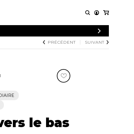
CONNEXION
PRÉCÉDENT
SUIVANT
PARTITIONS
AUTRES
INSCRIPTION
POUR
PRODUITS
ENSEMBLES
Articles promotionnels
Chœur
Cordes Knobloch
Concerto
Disques compacts et
N
Musique de chambre
DVDs
Orchestre
Ouvrages théoriques
et livres
Quatuor de flûtes
DIAIRE
Quatuor de saxophones
vers le bas