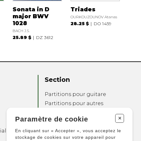
Sonata in D
Triades
major BWV
OURKOUZOUNOV Atanas
1028
28.25 $
DO 1459
BACH J.S.
25.89 $
DZ 3612
Section
Partitions pour guitare
Partitions pour autres
instruments
+
Paramètre de cookie
Partitions pour
ensembles
ialité
En cliquant sur « Accepter », vous acceptez le
Autres produits
stockage de cookies sur votre appareil pour