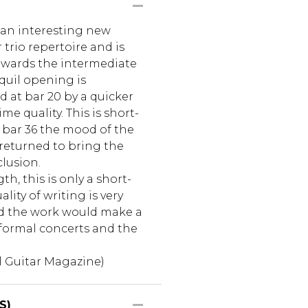
s an interesting new
 trio repertoire and is
towards the intermediate
quil opening is
 at bar 20 by a quicker
me quality. This is short-
 bar 36 the mood of the
returned to bring the
lusion.
th, this is only a short-
lity of writing is very
 the work would make a
nformal concerts and the
l Guitar Magazine)
S)