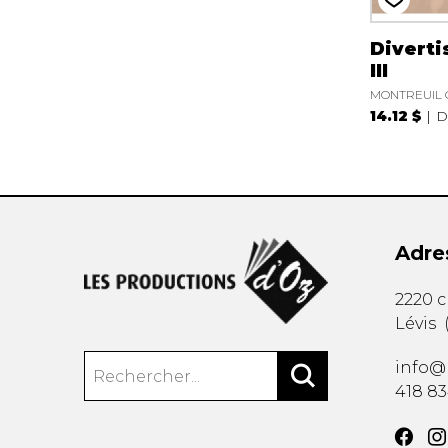
Divert
III
MONTREUIL 
14.12 $
D
Adre
2220 
Lévis
info@
418 8