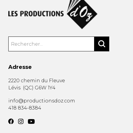
Adresse
2220 chemin du Fleuve
Lévis
(
QC
)
G6W 1Y4
info@productionsdoz.com
418 834-8384