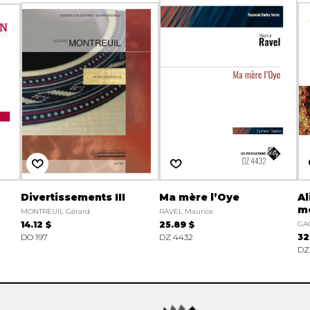
Divertissements III
Ma mère l’Oye
Al
me
MONTREUIL Gérard
RAVEL Maurice
14.12 $
25.89 $
GA
DO 197
DZ 4432
32
DZ