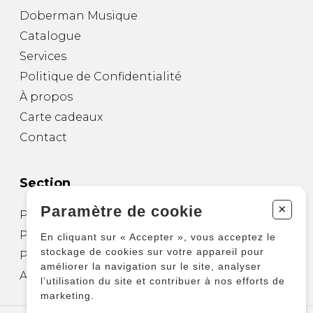
Doberman Musique
Catalogue
Services
Politique de Confidentialité
À propos
Carte cadeaux
Contact
Section
+
Paramètre de cookie
Partitions pour guitare
Partitions pour autres instruments
En cliquant sur « Accepter », vous acceptez le
stockage de cookies sur votre appareil pour
Partitions pour ensembles
améliorer la navigation sur le site, analyser
Autres produits
l’utilisation du site et contribuer à nos efforts de
marketing.