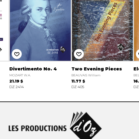
Divertimento No. 4
Two Evening Pieces
El
MOZART W.A.
BEAUVAIS William
BE
21.19 $
11.77 $
16
DZ 2414
DZ 405
DZ