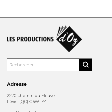
AUTRES PRODUITS
Adresse
2220 chemin du Fleuve
Lévis
(
QC
)
G6W 1Y4