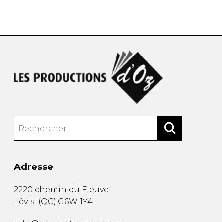
AUTRES PRODUITS
Adresse
2220 chemin du Fleuve
Lévis
(
QC
)
G6W 1Y4