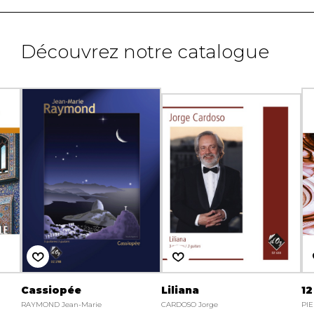
Découvrez notre catalogue
Cassiopée
Liliana
12
RAYMOND Jean-Marie
CARDOSO Jorge
PIE