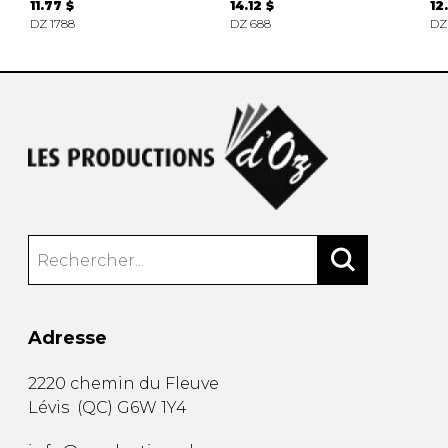
11.77 $
14.12 $
12
DZ 1788
DZ 688
DZ
Adresse
2220 chemin du Fleuve
Lévis
(
QC
)
G6W 1Y4