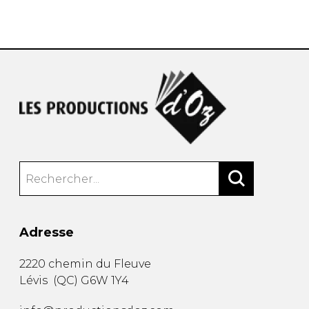
AUTRES PRODUITS
Adresse
2220 chemin du Fleuve
Lévis
(
QC
)
G6W 1Y4