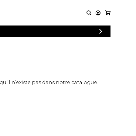
CONNEXION
PARTITIONS
AUTRES
INSCRIPTION
POUR
PRODUITS
ENSEMBLES
Articles promotionnels
Chœur
Cordes Knobloch
Concerto
Disques compacts et
Musique de chambre
DVDs
 qu’il n’existe pas dans notre catalogue.
Orchestre
Ouvrages théoriques
et livres
Quatuor de flûtes
Quatuor de saxophones