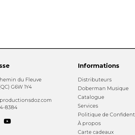
Hautbois
Luth
Mandoline
Orgue
Percussion
Piano
Saxophone
Trombone
Trompette
sse
Informations
Tuba
Ukulélé
chemin du Fleuve
Distributeurs
Violon
(
QC
)
G6W 1Y4
Doberman Musique
Violoncelle
Catalogue
Voix
productionsdoz.com
Services
34-8384
Politique de Confident
À propos
Carte cadeaux