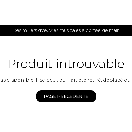
Des milliers d'œuvres musicales à portée de main
 et
TITIONS POUR GUITARE
PARTITIONS
POUR
AUTRES
es
INSTRUMENTS
Produit introuvable
seule
Alto
s
Basse électrique
s
 disponible. Il se peut qu’il ait été retiré, déplacé ou
Basson
s
Clarinette
s et plus
Clavecin
PAGE PRÉCÉDENTE
e de guitares
Contrebasse
e de guitares
Cor anglais
 pour guitare
Cor français
et un autre instrument
Flûte
 de chambre avec guitare
Harpe