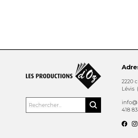
AUTRES PRODUITS
Adre
2220 
Lévis
info@
418 8