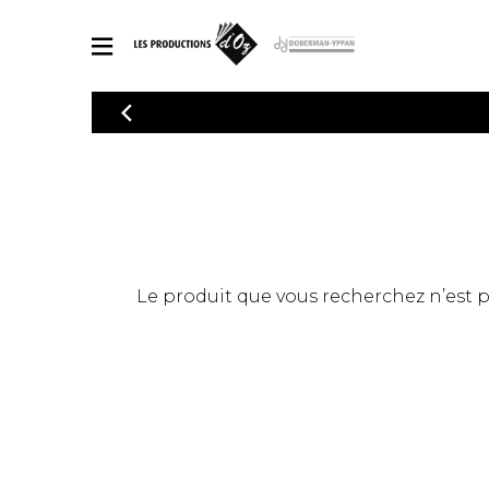
CATALOGUE
Explorez notre catalogue de partitions riche en œuvres originales
PAR
en arrangements de qualité.
Méthod
Guitare 
Explorez notre catalogue de partitions
2 guitare
riche en œuvres originales et en
arrangements de qualité.
3 guitare
PARTITIONS POUR GUITARE
Le produit que vous recherchez n’est pas
4 guitare
5 guitare
Ensembl
PARTITIONS POUR AUTRES INSTRUMENTS
Orchestr
Concerto
Guitare 
PARTITIONS POUR ENSEMBLES
Musique