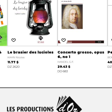
4
Le brasier des lucioles
Concerto grosso, opus
Pe
6, no 1
KAHN Nicolas
BO
11.77 $
HANDEL G.F.
40
DZ 2620
29.43 $
DZ
DO 683