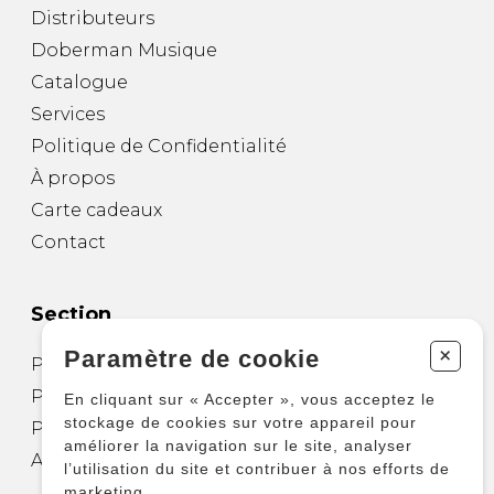
Distributeurs
Doberman Musique
Catalogue
Services
Politique de Confidentialité
À propos
Carte cadeaux
Contact
Section
+
Paramètre de cookie
Partitions pour guitare
Partitions pour autres instruments
En cliquant sur « Accepter », vous acceptez le
stockage de cookies sur votre appareil pour
Partitions pour ensembles
améliorer la navigation sur le site, analyser
Autres produits
l’utilisation du site et contribuer à nos efforts de
marketing.