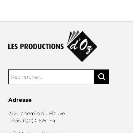
AUTRES PRODUITS
Adresse
2220 chemin du Fleuve
Lévis
(
QC
)
G6W 1Y4