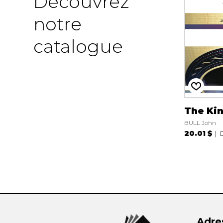
Découvrez
notre
catalogue
The Ki
BULL John
20.01 $
Adre