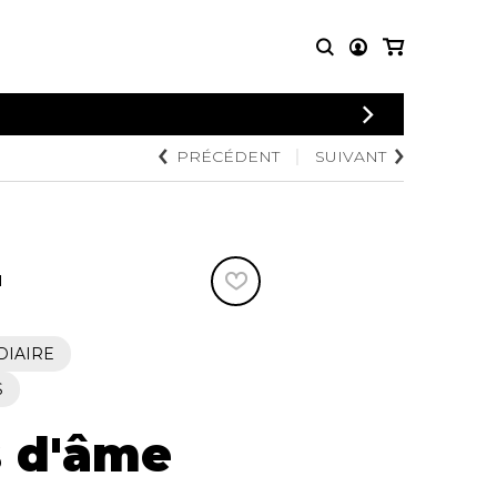
CONNEXION
PRÉCÉDENT
SUIVANT
PARTITIONS
AUTRES
INSCRIPTION
POUR
PRODUITS
ENSEMBLES
Articles promotionnels
Chœur
Cordes Knobloch
Concerto
Disques compacts et
N
Musique de chambre
DVDs
Orchestre
Ouvrages théoriques
et livres
Quatuor de flûtes
DIAIRE
Quatuor de saxophones
S
 d'âme