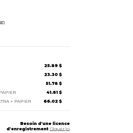
an
25.89 $
23.30 $
51.78 $
PAPIER
41.81 $
TRA + PAPIER
66.02 $
Besoin d'une licence
d'enregistrement
Cliquez ici