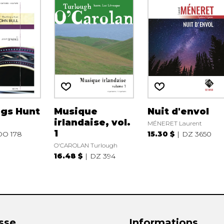
ngs Hunt
Musique
Nuit d'envol
irlandaise, vol.
MÉNERET Laurent
1
DO 178
15.30 $
DZ 3650
O'CAROLAN Turlough
16.48 $
DZ 394
sse
Informations