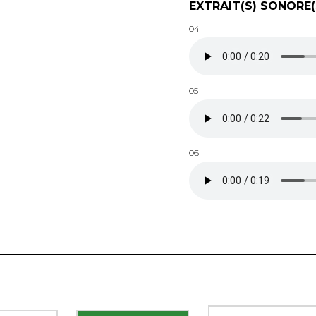
EXTRAIT(S) SONORE(
04
05
06