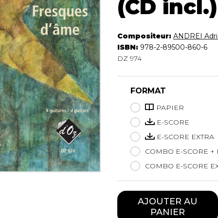
(CD incl.)
Hautbois
Luth
Mandoline
Compositeur:
ANDREI Adri
Orgue
ISBN:
978-2-89500-860-6
Percussion
DZ 974
Piano
Saxophone
Trombone
FORMAT
Trompette
PAPIER
Tuba
E-SCORE
Ukulélé
Violon
E-SCORE EXTRA
Violoncelle
COMBO E-SCORE + 
Voix
COMBO E-SCORE EX
AJOUTER AU
PANIER