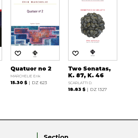
Quatuor no 2
Two Sonatas,
K. 87, K. 46
MARCHELIE Erik
15.30 $
DZ 623
SCARLATTI D.
18.83 $
DZ 1327
Section