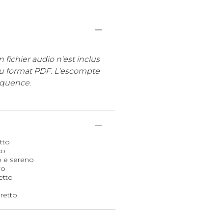
 fichier audio n'est inclus
au format PDF. L'escompte
équence.
tto
co
o e sereno
ro
etto
retto