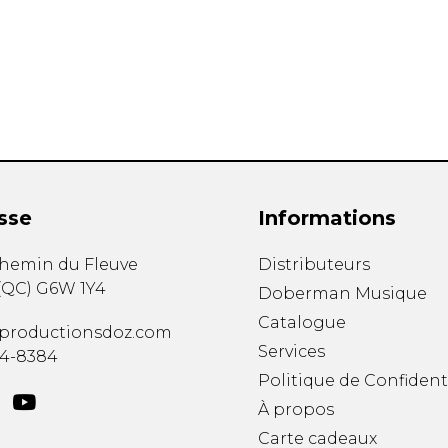
Hautbois
Luth
Mandoline
Orgue
Percussion
Piano
Saxophone
Trombone
Trompette
sse
Informations
Tuba
Ukulélé
chemin du Fleuve
Distributeurs
Violon
(
QC
)
G6W 1Y4
Doberman Musique
Violoncelle
Catalogue
Voix
productionsdoz.com
Services
34-8384
Politique de Confident
À propos
Carte cadeaux