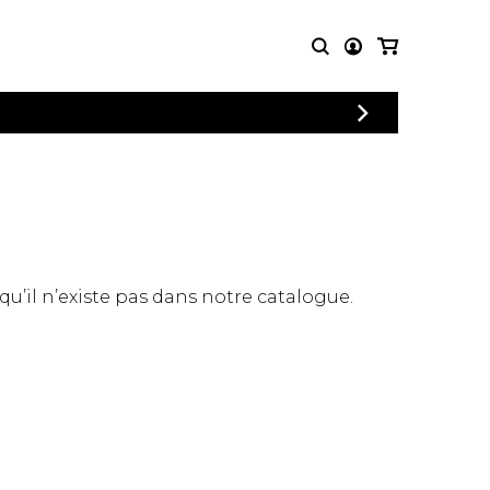
CONNEXION
PARTITIONS
AUTRES
INSCRIPTION
POUR
PRODUITS
ENSEMBLES
Articles promotionnels
Chœur
Cordes Knobloch
Concerto
Disques compacts et
Musique de chambre
DVDs
 qu’il n’existe pas dans notre catalogue.
Orchestre
Ouvrages théoriques
et livres
Quatuor de flûtes
Quatuor de saxophones