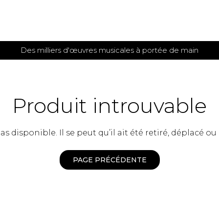
Des milliers d'œuvres musicales à portée de main
 et
TITIONS POUR GUITARE
PARTITIONS
POUR
AUTRES
es
INSTRUMENTS
Produit introuvable
seule
Alto
s
Basse électrique
s
 disponible. Il se peut qu’il ait été retiré, déplacé ou
Basson
s
Clarinette
s et plus
Clavecin
PAGE PRÉCÉDENTE
e de guitares
Contrebasse
e de guitares
Cor anglais
 pour guitare
Cor français
et un autre instrument
Flûte
 de chambre avec guitare
Harpe