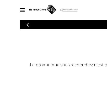
CATALOGUE
Explorez notre catalogue de partitions riche en œuvres originales
PAR
en arrangements de qualité.
Méthod
Guitare 
Explorez notre catalogue de partitions
2 guitare
riche en œuvres originales et en
arrangements de qualité.
3 guitare
PARTITIONS POUR GUITARE
Le produit que vous recherchez n’est pas
4 guitare
5 guitare
Ensembl
PARTITIONS POUR AUTRES INSTRUMENTS
Orchestr
Concerto
Guitare 
PARTITIONS POUR ENSEMBLES
Musique