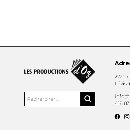
AUTRES PRODUITS
Adre
2220 
Lévis
info@
418 8