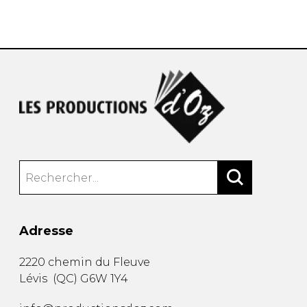
AUTRES PRODUITS
Adresse
2220 chemin du Fleuve
Lévis
(
QC
)
G6W 1Y4