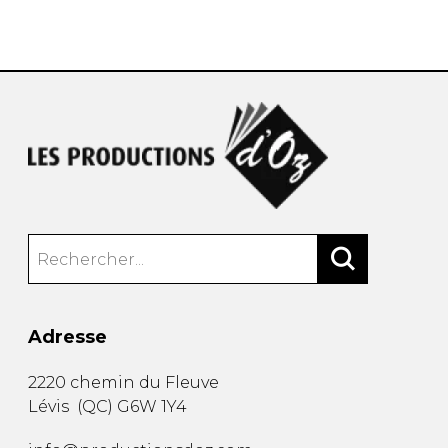
AUTRES PRODUITS
Adresse
2220 chemin du Fleuve
Lévis
(
QC
)
G6W 1Y4