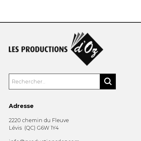
AUTRES PRODUITS
Adresse
2220 chemin du Fleuve
Lévis
(
QC
)
G6W 1Y4