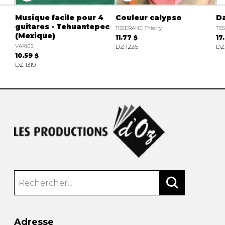
Musique facile pour 4
Couleur calypso
Da
guitares - Tehuantepec
TISSERAND Thierry
TIS
(Mexique)
11.77 $
17
VARIÉS
DZ 1226
DZ
10.59 $
DZ 1319
Adresse