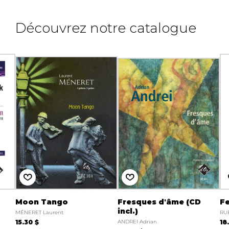
Découvrez notre catalogue
Moon Tango
Fresques d'âme (CD
F
incl.)
MÉNERET Laurent
RUE
15.30 $
ANDREI Adrian
18