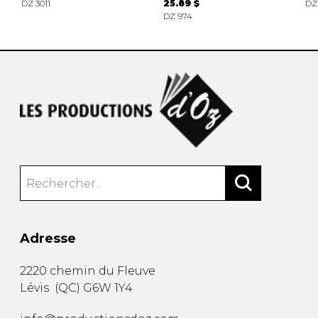
DZ 3011
25.89 $
DZ
DZ 974
Adresse
2220 chemin du Fleuve
Lévis
(
QC
)
G6W 1Y4