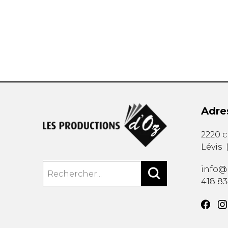
AUTRES PRODUITS
Adre
2220 
Lévis
info@
418 8