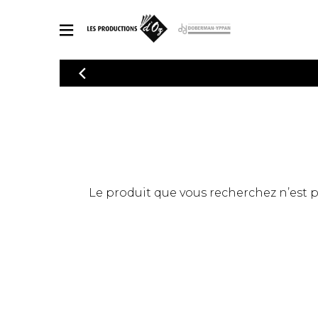
CATALOGUE
Explorez notre catalogue de partitions riche en œuvres originales
PAR
en arrangements de qualité.
Méthod
Guitare 
Explorez notre catalogue de partitions
2 guitare
riche en œuvres originales et en
arrangements de qualité.
3 guitare
PARTITIONS POUR GUITARE
Le produit que vous recherchez n’est pas
4 guitare
5 guitare
Ensembl
PARTITIONS POUR AUTRES INSTRUMENTS
Orchestr
Concerto
Guitare 
PARTITIONS POUR ENSEMBLES
Musique