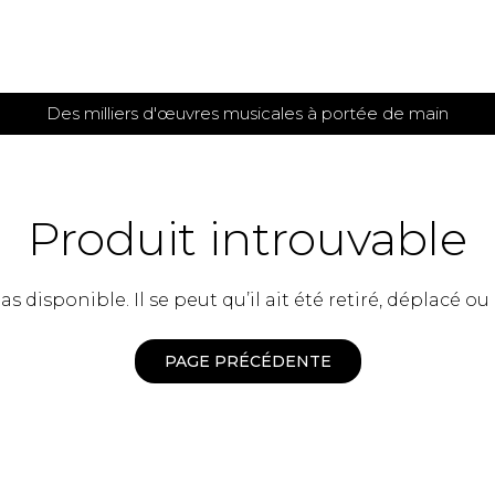
Des milliers d'œuvres musicales à portée de main
 et
TITIONS POUR GUITARE
PARTITIONS
POUR
AUTRES
es
INSTRUMENTS
Produit introuvable
seule
Alto
s
Basse électrique
s
 disponible. Il se peut qu’il ait été retiré, déplacé ou
Basson
s
Clarinette
s et plus
Clavecin
PAGE PRÉCÉDENTE
e de guitares
Contrebasse
e de guitares
Cor anglais
 pour guitare
Cor français
et un autre instrument
Flûte
 de chambre avec guitare
Harpe