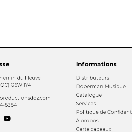
Hautbois
Luth
Mandoline
Orgue
Percussion
Piano
Saxophone
Trombone
Trompette
sse
Informations
Tuba
Ukulélé
chemin du Fleuve
Distributeurs
Violon
(
QC
)
G6W 1Y4
Doberman Musique
Violoncelle
Catalogue
Voix
productionsdoz.com
Services
34-8384
Politique de Confident
À propos
Carte cadeaux