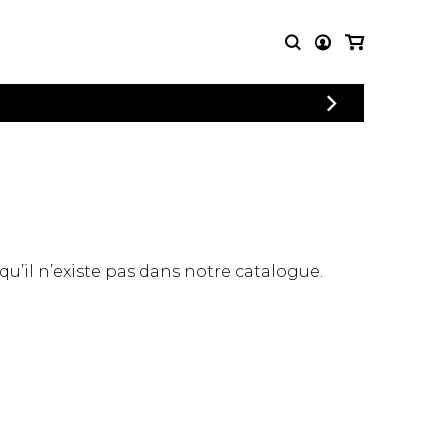
CONNEXION
PARTITIONS
AUTRES
INSCRIPTION
POUR
PRODUITS
ENSEMBLES
Articles promotionnels
Chœur
Cordes Knobloch
Concerto
Disques compacts et
Musique de chambre
DVDs
 qu’il n’existe pas dans notre catalogue.
Orchestre
Ouvrages théoriques
et livres
Quatuor de flûtes
Quatuor de saxophones