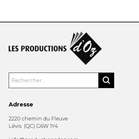
AUTRES PRODUITS
Adresse
2220 chemin du Fleuve
Lévis
(
QC
)
G6W 1Y4