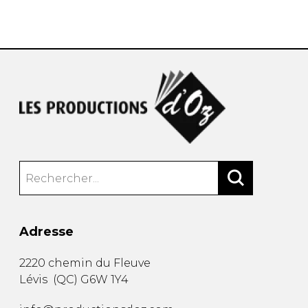
AUTRES PRODUITS
Adresse
2220 chemin du Fleuve
Lévis
(
QC
)
G6W 1Y4