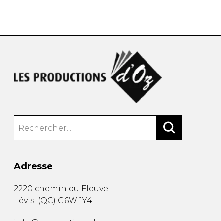
AUTRES PRODUITS
Adresse
2220 chemin du Fleuve
Lévis
(
QC
)
G6W 1Y4