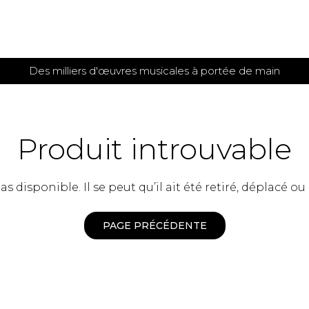
Des milliers d'œuvres musicales à portée de main
 et
TITIONS POUR GUITARE
PARTITIONS
POUR
AUTRES
es
INSTRUMENTS
Produit introuvable
seule
Alto
s
Basse électrique
s
 disponible. Il se peut qu’il ait été retiré, déplacé ou
Basson
s
Clarinette
s et plus
Clavecin
PAGE PRÉCÉDENTE
e de guitares
Contrebasse
e de guitares
Cor anglais
 pour guitare
Cor français
et un autre instrument
Flûte
 de chambre avec guitare
Harpe