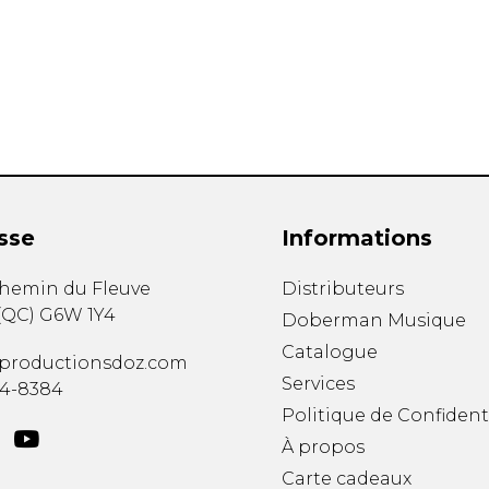
Hautbois
Luth
Mandoline
Orgue
Percussion
Piano
Saxophone
Trombone
Trompette
sse
Informations
Tuba
Ukulélé
chemin du Fleuve
Distributeurs
Violon
(
QC
)
G6W 1Y4
Doberman Musique
Violoncelle
Catalogue
Voix
productionsdoz.com
Services
34-8384
Politique de Confident
À propos
Carte cadeaux