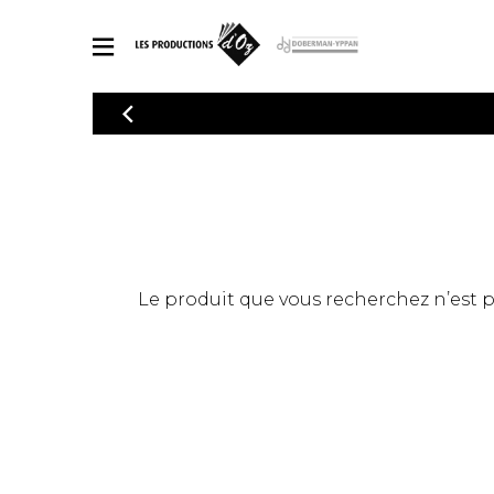
CATALOGUE
Explorez notre catalogue de partitions riche en œuvres originales
PAR
en arrangements de qualité.
Méthod
Guitare 
Explorez notre catalogue de partitions
2 guitare
riche en œuvres originales et en
arrangements de qualité.
3 guitare
PARTITIONS POUR GUITARE
Le produit que vous recherchez n’est pas
4 guitare
5 guitare
Ensembl
PARTITIONS POUR AUTRES INSTRUMENTS
Orchestr
Concerto
Guitare 
PARTITIONS POUR ENSEMBLES
Musique