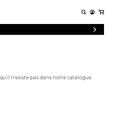
CONNEXION
PARTITIONS
AUTRES
INSCRIPTION
POUR
PRODUITS
ENSEMBLES
Articles promotionnels
Chœur
Cordes Knobloch
Concerto
Disques compacts et
Musique de chambre
DVDs
 qu’il n’existe pas dans notre catalogue.
Orchestre
Ouvrages théoriques
et livres
Quatuor de flûtes
Quatuor de saxophones