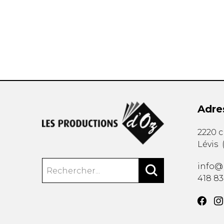
AUTRES PRODUITS
Adre
2220 
Lévis
info@
418 8