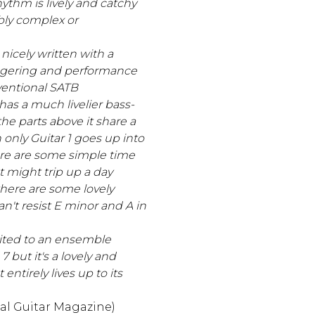
ythm is lively and catchy
bly complex or
 nicely written with a
ngering and performance
nventional SATB
 has a much livelier bass-
the parts above it share a
 only Guitar 1 goes up into
ere are some simple time
 might trip up a day
here are some lovely
can't resist E minor and A in
suited to an ensemble
but it's a lovely and
entirely lives up to its
cal Guitar Magazine)