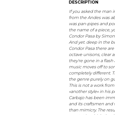
DESCRIPTION
If you asked the man i
from the Andes was abo
was pan-pipes and pon
the name of a piece, y
Condor Pasa by Simon 
And yet. deep in the bo
Condor Pasa there are t
octave unisons, clear a
they're gone in a flash
music moves off to som
completely different. 
the genre purely on gu
This is not a work fro
«another style« in his po
Carbajo has been imme
and its craftsmen and w
than mimicry. The resul