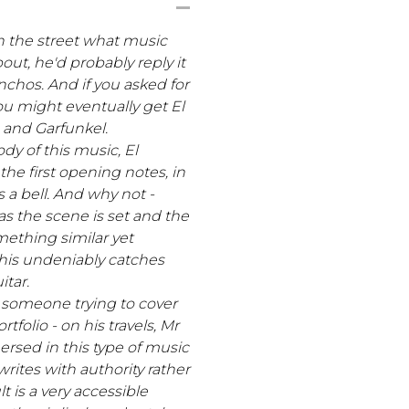
n the street what music
ut, he'd probably reply it
chos. And if you asked for
ou might eventually get El
and Garfunkel.
dy of this music, El
he first opening notes, in
s a bell. And why not -
 as the scene is set and the
ething similar yet
This undeniably catches
itar.
m someone trying to cover
rtfolio - on his travels, Mr
rsed in this type of music
rites with authority rather
t is a very accessible