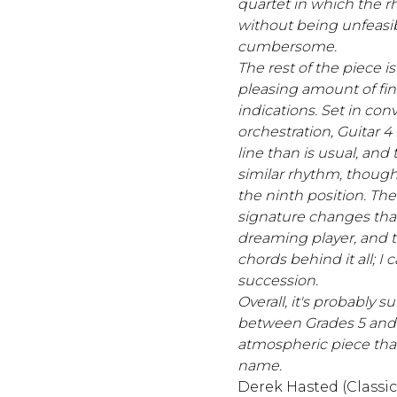
quartet in which the rh
without being unfeasi
cumbersome.
The rest of the piece is
pleasing amount of fi
indications. Set in co
orchestration, Guitar 4
line than is usual, and 
similar rhythm, though
the ninth position. Th
signature changes that
dreaming player, and t
chords behind it all; I 
succession.
Overall, it's probably 
between Grades 5 and 7 
atmospheric piece that 
name.
Derek Hasted (Classi