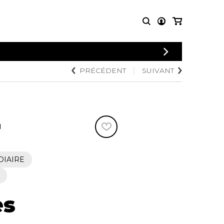
CONNEXION
PRÉCÉDENT
SUIVANT
PARTITIONS
AUTRES
INSCRIPTION
POUR
PRODUITS
ENSEMBLES
Articles promotionnels
Chœur
Cordes Knobloch
Concerto
Disques compacts et
N
Musique de chambre
DVDs
Orchestre
Ouvrages théoriques
et livres
Quatuor de flûtes
DIAIRE
Quatuor de saxophones
es