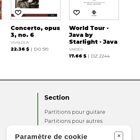
Concerto, opus
World Tour -
3, no. 6
Java by
Starlight - Java
VIVALDI A.
22.36 $
DO 519
VARIÉS
17.66 $
DZ 2244
Section
Partitions pour guitare
Partitions pour autres
instruments
+
Paramètre de cookie
Partitions pour