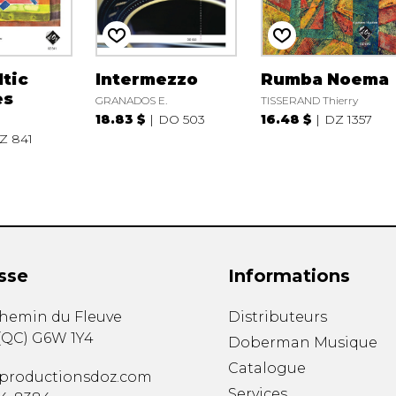
tic
Intermezzo
Rumba Noema
es
GRANADOS E.
TISSERAND Thierry
18.83 $
DO 503
16.48 $
DZ 1357
Z 841
sse
Informations
chemin du Fleuve
Distributeurs
(
QC
)
G6W 1Y4
Doberman Musique
Catalogue
productionsdoz.com
Services