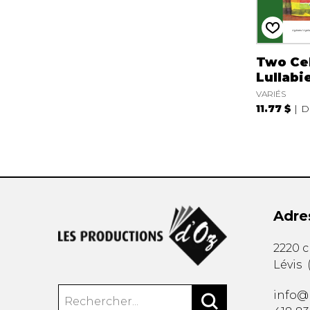
Two Cel
Lullabi
VARIÉS
11.77 $
D
Adre
2220 
Lévis
info@