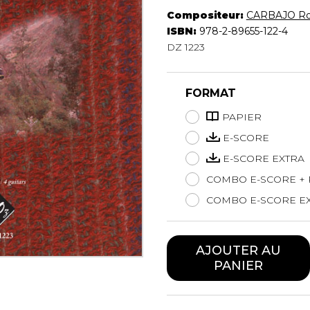
Hautbois
Compositeur:
CARBAJO R
Luth
ISBN:
978-2-89655-122-4
Mandoline
DZ 1223
Orgue
Percussion
FORMAT
Piano
Saxophone
PAPIER
Trombone
E-SCORE
Trompette
E-SCORE EXTRA
Tuba
Ukulélé
COMBO E-SCORE + 
Violon
COMBO E-SCORE EX
Violoncelle
Voix
AJOUTER AU
PANIER