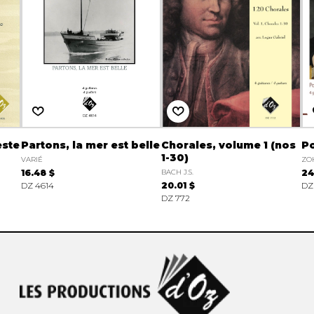
este
Partons, la mer est belle
Chorales, volume 1 (nos
P
1-30)
VARIÉ
ZO
16.48 $
BACH J.S.
24
DZ 4614
20.01 $
DZ
DZ 772