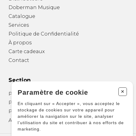
Doberman Musique
Catalogue
Services
Politique de Confidentialité
À propos
Carte cadeaux
Contact
Section
+
Paramètre de cookie
Partitions pour guitare
Partitions pour autres instruments
En cliquant sur « Accepter », vous acceptez le
stockage de cookies sur votre appareil pour
Partitions pour ensembles
améliorer la navigation sur le site, analyser
Autres produits
l’utilisation du site et contribuer à nos efforts de
marketing.