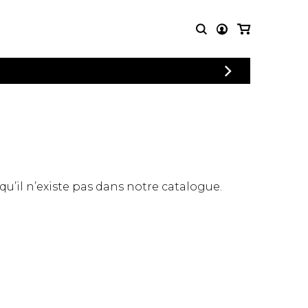
CONNEXION
PARTITIONS
AUTRES
INSCRIPTION
POUR
PRODUITS
ENSEMBLES
Articles promotionnels
Chœur
Cordes Knobloch
Concerto
Disques compacts et
Musique de chambre
DVDs
 qu’il n’existe pas dans notre catalogue.
Orchestre
Ouvrages théoriques
et livres
Quatuor de flûtes
Quatuor de saxophones