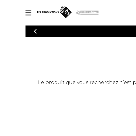
CATALOGUE
Explorez notre catalogue de partitions riche en œuvres originales
PAR
en arrangements de qualité.
Méthod
Guitare 
Explorez notre catalogue de partitions
2 guitare
riche en œuvres originales et en
arrangements de qualité.
3 guitare
PARTITIONS POUR GUITARE
Le produit que vous recherchez n’est pas
4 guitare
5 guitare
Ensembl
PARTITIONS POUR AUTRES INSTRUMENTS
Orchestr
Concerto
Guitare 
PARTITIONS POUR ENSEMBLES
Musique