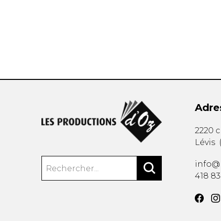
AUTRES PRODUITS
Adre
2220 
Lévis
info@
418 8