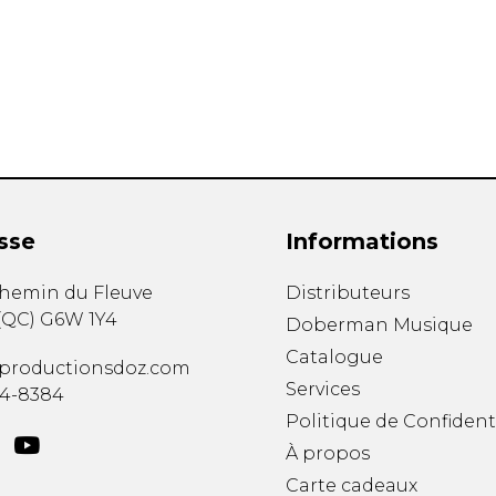
Hautbois
Luth
Mandoline
Orgue
Percussion
Piano
Saxophone
Trombone
Trompette
sse
Informations
Tuba
Ukulélé
chemin du Fleuve
Distributeurs
Violon
(
QC
)
G6W 1Y4
Doberman Musique
Violoncelle
Catalogue
Voix
productionsdoz.com
Services
34-8384
Politique de Confident
À propos
Carte cadeaux