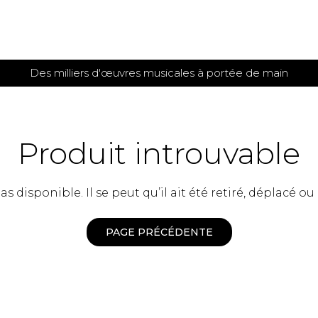
Des milliers d'œuvres musicales à portée de main
 et
TITIONS POUR GUITARE
PARTITIONS
POUR
AUTRES
es
INSTRUMENTS
Produit introuvable
seule
Alto
s
Basse électrique
s
 disponible. Il se peut qu’il ait été retiré, déplacé ou
Basson
s
Clarinette
s et plus
Clavecin
PAGE PRÉCÉDENTE
e de guitares
Contrebasse
e de guitares
Cor anglais
 pour guitare
Cor français
et un autre instrument
Flûte
 de chambre avec guitare
Harpe