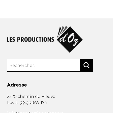
AUTRES PRODUITS
Adresse
2220 chemin du Fleuve
Lévis
(
QC
)
G6W 1Y4