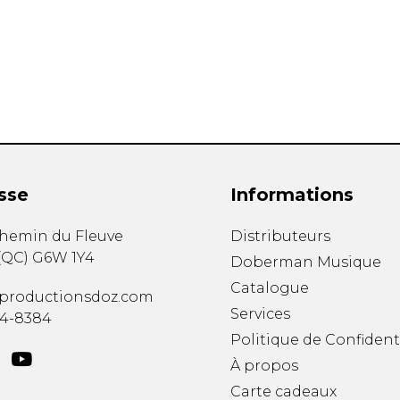
Hautbois
Luth
Mandoline
Orgue
Percussion
Piano
Saxophone
Trombone
Trompette
sse
Informations
Tuba
Ukulélé
chemin du Fleuve
Distributeurs
Violon
(
QC
)
G6W 1Y4
Doberman Musique
Violoncelle
Catalogue
Voix
productionsdoz.com
Services
34-8384
Politique de Confident
À propos
Carte cadeaux