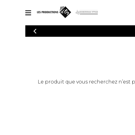
CATALOGUE
Explorez notre catalogue de partitions riche en œuvres originales
PAR
en arrangements de qualité.
Méthod
Guitare 
Explorez notre catalogue de partitions
2 guitare
riche en œuvres originales et en
arrangements de qualité.
3 guitare
PARTITIONS POUR GUITARE
Le produit que vous recherchez n’est pas
4 guitare
5 guitare
Ensembl
PARTITIONS POUR AUTRES INSTRUMENTS
Orchestr
Concerto
Guitare 
PARTITIONS POUR ENSEMBLES
Musique