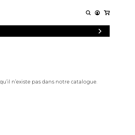
CONNEXION
PARTITIONS
AUTRES
INSCRIPTION
POUR
PRODUITS
ENSEMBLES
Articles promotionnels
Chœur
Cordes Knobloch
Concerto
Disques compacts et
Musique de chambre
DVDs
 qu’il n’existe pas dans notre catalogue.
Orchestre
Ouvrages théoriques
et livres
Quatuor de flûtes
Quatuor de saxophones