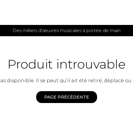
Des milliers d'œuvres musicales à portée de main
 et
TITIONS POUR GUITARE
PARTITIONS
POUR
AUTRES
es
INSTRUMENTS
Produit introuvable
seule
Alto
s
Basse électrique
s
 disponible. Il se peut qu’il ait été retiré, déplacé ou
Basson
s
Clarinette
s et plus
Clavecin
PAGE PRÉCÉDENTE
e de guitares
Contrebasse
e de guitares
Cor anglais
 pour guitare
Cor français
et un autre instrument
Flûte
 de chambre avec guitare
Harpe