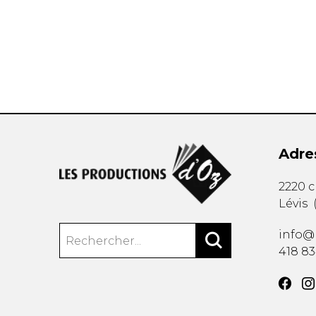
AUTRES PRODUITS
Adre
2220 
Lévis
info@
418 8