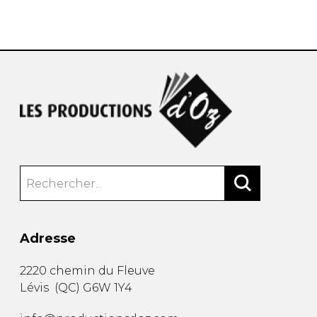
AUTRES PRODUITS
Adresse
2220 chemin du Fleuve
Lévis
(
QC
)
G6W 1Y4