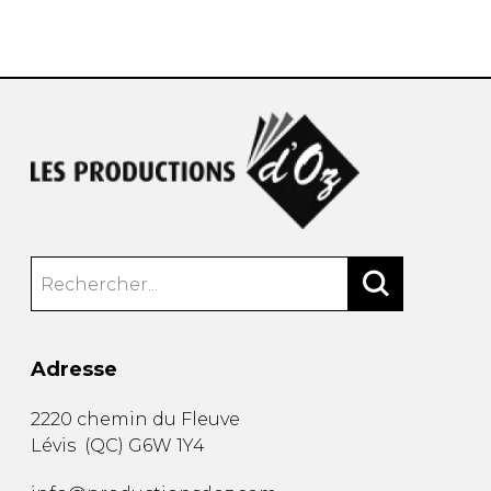
AUTRES PRODUITS
Adresse
2220 chemin du Fleuve
Lévis
(
QC
)
G6W 1Y4