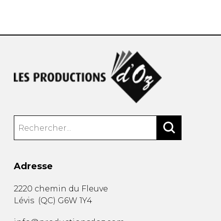
AUTRES PRODUITS
Adresse
2220 chemin du Fleuve
Lévis
(
QC
)
G6W 1Y4