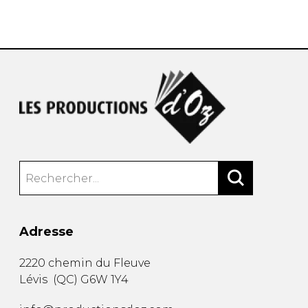
AUTRES PRODUITS
Adresse
2220 chemin du Fleuve
Lévis
(
QC
)
G6W 1Y4