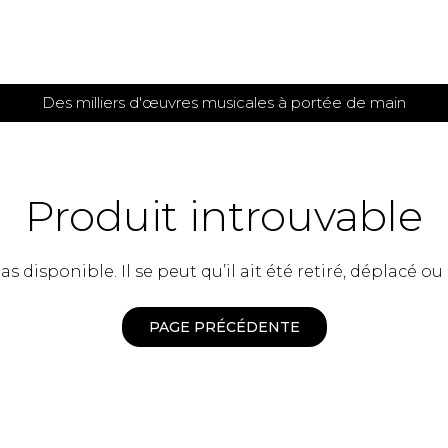
Des milliers d'œuvres musicales à portée de main
 et
TITIONS POUR GUITARE
PARTITIONS
POUR
AUTRES
es
INSTRUMENTS
Produit introuvable
seule
Alto
s
Basse électrique
s
 disponible. Il se peut qu’il ait été retiré, déplacé ou
Basson
s
Clarinette
s et plus
Clavecin
PAGE PRÉCÉDENTE
e de guitares
Contrebasse
e de guitares
Cor anglais
 pour guitare
Cor français
et un autre instrument
Flûte
 de chambre avec guitare
Harpe