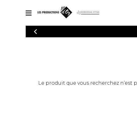
CATALOGUE
Explorez notre catalogue de partitions riche en œuvres originales
PAR
en arrangements de qualité.
Méthod
Guitare 
Explorez notre catalogue de partitions
2 guitare
riche en œuvres originales et en
arrangements de qualité.
3 guitare
PARTITIONS POUR GUITARE
Le produit que vous recherchez n’est pas
4 guitare
5 guitare
Ensembl
PARTITIONS POUR AUTRES INSTRUMENTS
Orchestr
Concerto
Guitare 
PARTITIONS POUR ENSEMBLES
Musique