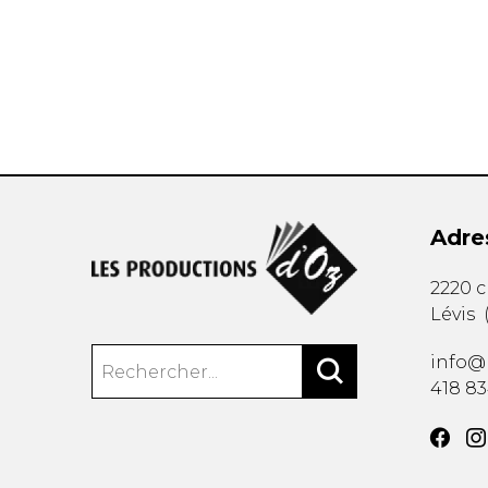
AUTRES PRODUITS
Adre
2220 
Lévis
info@
418 8