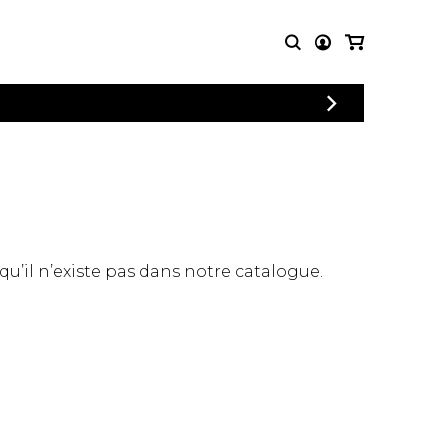
CONNEXION
PARTITIONS
AUTRES
INSCRIPTION
POUR
PRODUITS
ENSEMBLES
Articles promotionnels
Chœur
Cordes Knobloch
Concerto
Disques compacts et
Musique de chambre
DVDs
 qu’il n’existe pas dans notre catalogue.
Orchestre
Ouvrages théoriques
et livres
Quatuor de flûtes
Quatuor de saxophones