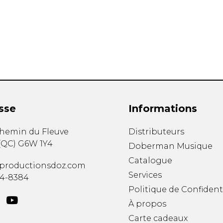
Hautbois
Luth
Mandoline
Orgue
Percussion
Piano
Saxophone
Trombone
Trompette
sse
Informations
Tuba
Ukulélé
chemin du Fleuve
Distributeurs
Violon
(
QC
)
G6W 1Y4
Doberman Musique
Violoncelle
Catalogue
Voix
productionsdoz.com
Services
34-8384
Politique de Confident
À propos
Carte cadeaux