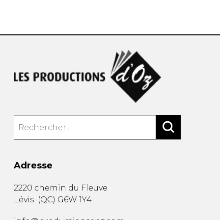
AUTRES PRODUITS
Adresse
2220 chemin du Fleuve
Lévis
(
QC
)
G6W 1Y4