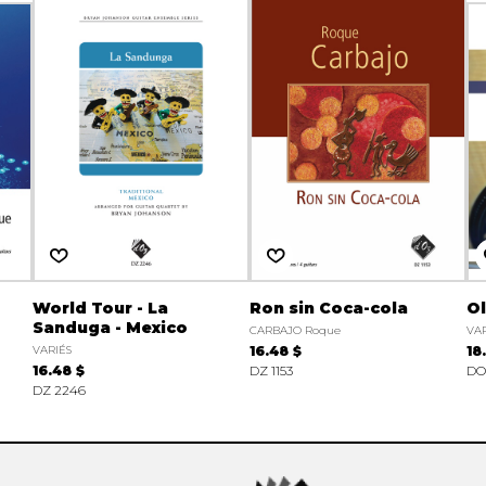
World Tour - La
Ron sin Coca-cola
O
Sanduga - Mexico
CARBAJO Roque
VAR
VARIÉS
16.48 $
18
16.48 $
DZ 1153
DO
DZ 2246