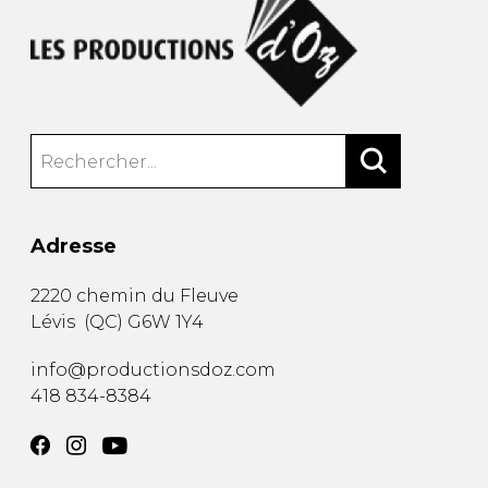
Adresse
2220 chemin du Fleuve
Lévis
(
QC
)
G6W 1Y4
info@productionsdoz.com
418 834-8384