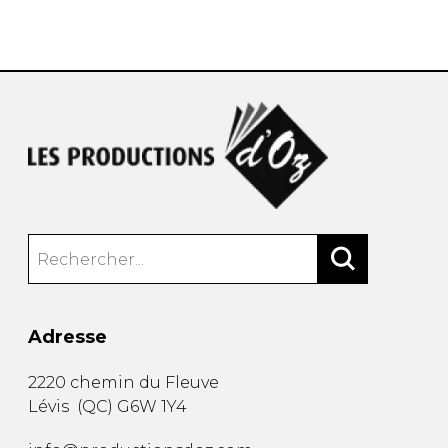
AUTRES PRODUITS
Adresse
2220 chemin du Fleuve
Lévis
(
QC
)
G6W 1Y4