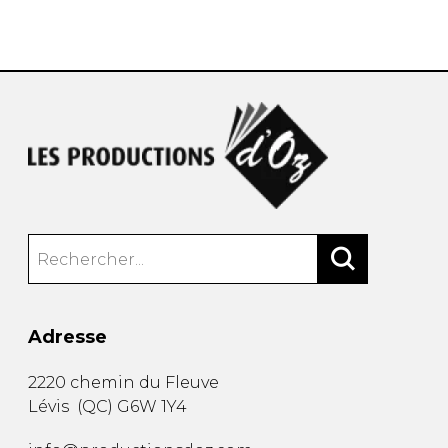
AUTRES PRODUITS
Adresse
2220 chemin du Fleuve
Lévis
(
QC
)
G6W 1Y4