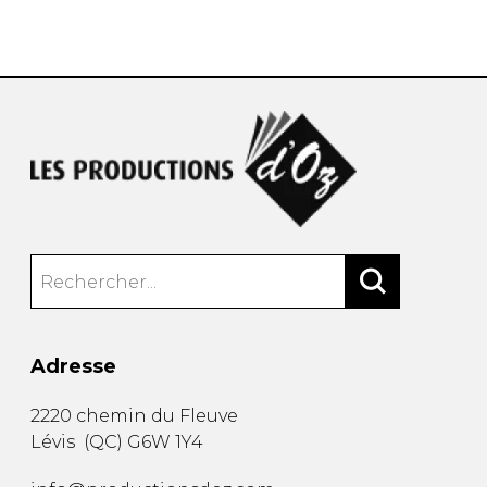
AUTRES PRODUITS
Adresse
2220 chemin du Fleuve
Lévis
(
QC
)
G6W 1Y4