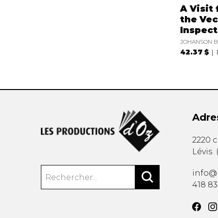
A Visit
the Vec
Inspect
JOHANSON B
42.37 $
Adre
2220 
Lévis
info@
418 8