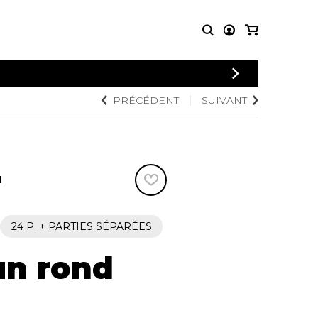
CONNEXION
PRÉCÉDENT
SUIVANT
PARTITIONS
AUTRES
INSCRIPTION
POUR
PRODUITS
ENSEMBLES
Articles promotionnels
Chœur
Cordes Knobloch
Concerto
Disques compacts et
N
Musique de chambre
DVDs
Orchestre
Ouvrages théoriques
et livres
Quatuor de flûtes
24 P. + PARTIES SÉPARÉES
Quatuor de saxophones
n rond