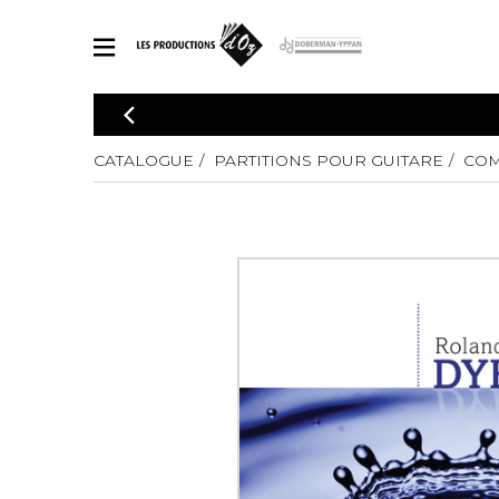
CATALOGUE
Explorez notre catalogue de partitions riche en œuvres originales
CATALOGUE
PARTITIONS POUR GUITARE
COM
PAR
en arrangements de qualité.
Méthod
Guitare 
Explorez notre catalogue de partitions
2 guitare
riche en œuvres originales et en
arrangements de qualité.
3 guitare
PARTITIONS POUR GUITARE
4 guitare
5 guitare
Ensembl
PARTITIONS POUR AUTRES INSTRUMENTS
Orchestr
Concerto
Guitare 
PARTITIONS POUR ENSEMBLES
Musique