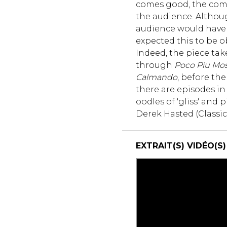
comes good, the comp
the audience. Although
audience would have 
expected this to be ob
Indeed, the piece tak
through
Poco Piu Mo
Calmando
, before the
there are episodes in 
oodles of 'gliss' and pizz
Derek Hasted (Classi
EXTRAIT(S) VIDÉO(S)