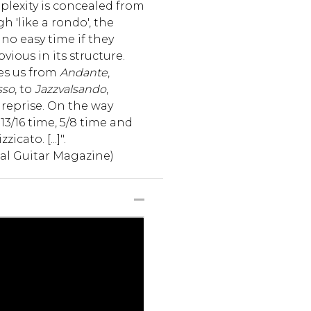
lexity is concealed from
 'like a rondo', the
no easy time if they
vious in its structure.
es us from
Andante
,
sso
, to
Jazzvalsando
,
 reprise. On the way
13/16 time, 5/8 time and
icato. [...]".
cal Guitar Magazine)