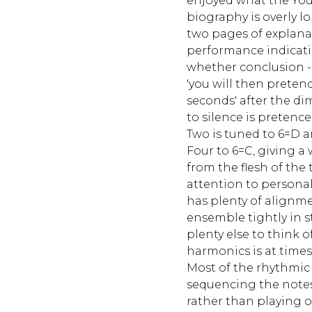
enjoyed what the You
biography is overly l
two pages of explana
performance indicat
whether conclusion -
'you will then preten
seconds' after the 
to silence is pretence
Two is tuned to 6=D 
Four to 6=C, giving a
from the flesh of the 
attention to persona
has plenty of alignm
ensemble tightly in s
plenty else to think o
harmonics is at time
Most of the rhythmic 
sequencing the notes 
rather than playing ov