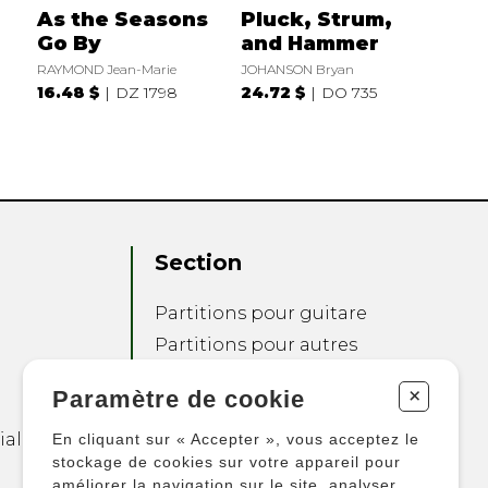
As the Seasons
Pluck, Strum,
Go By
and Hammer
RAYMOND Jean-Marie
JOHANSON Bryan
16.48 $
DZ 1798
24.72 $
DO 735
Section
Partitions pour guitare
Partitions pour autres
instruments
+
Paramètre de cookie
Partitions pour
ensembles
ialité
En cliquant sur « Accepter », vous acceptez le
Autres produits
stockage de cookies sur votre appareil pour
améliorer la navigation sur le site, analyser