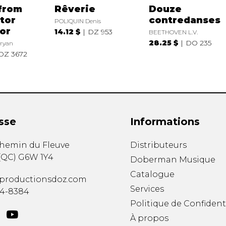
 from
Rêverie
Douze
tor
contredanses
POLIQUIN Denis
or
14.12 $
DZ 953
BEETHOVEN L.V.
28.25 $
DO 235
ryan
DZ 3672
sse
Informations
chemin du Fleuve
Distributeurs
(
QC
)
G6W 1Y4
Doberman Musique
Catalogue
productionsdoz.com
Services
34-8384
Politique de Confident
À propos