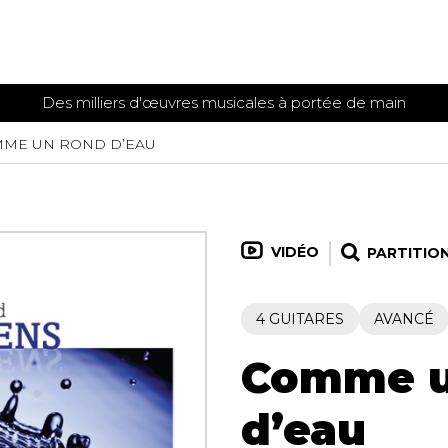
Des milliers d'œuvres musicales à portée de main
 et
ME UN ROND D’EAU
TITIONS POUR GUITARE
PARTITIONS
POUR
AUTRES
es
INSTRUMENTS
seule
Alto
s
Basse électrique
VIDÉO
PARTITIO
s
Basson
s
Clarinette
s et plus
4 GUITARES
AVANCÉ
Clavecin
e de guitares
Contrebasse
e de guitares
Comme u
Cor anglais
 pour guitare
Cor français
et un autre instrument
d’eau
Flûte
 de chambre avec guitare
Harpe