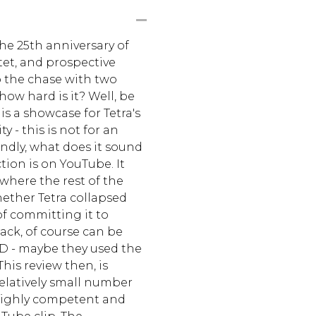
the 25th anniversary of
tet, and prospective
o the chase with two
 how hard is it? Well, be
is a showcase for Tetra's
ty - this is not for an
ndly, what does it sound
tion is on YouTube. It
where the rest of the
ether Tetra collapsed
f committing it to
ack, of course can be
D - maybe they used the
 This review then, is
relatively small number
highly competent and