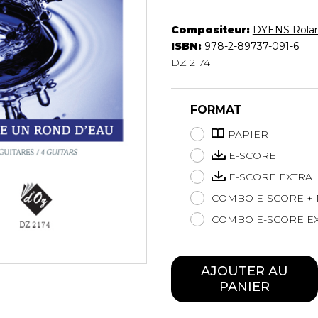
Hautbois
Luth
Compositeur:
DYENS Rola
Mandoline
ISBN:
978-2-89737-091-6
DZ 2174
Orgue
Percussion
Piano
FORMAT
Saxophone
Trombone
PAPIER
Trompette
E-SCORE
Tuba
E-SCORE EXTRA
Ukulélé
COMBO E-SCORE + 
Violon
Violoncelle
COMBO E-SCORE EX
Voix
AJOUTER AU
PANIER