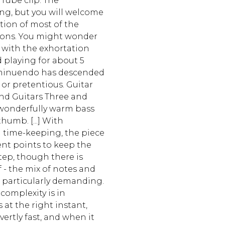
Tube clip. The
ong, but you will welcome
tion of most of the
ions. You might wonder
 with the exhortation
d playing for about 5
diminuendo has descended
 or pretentious. Guitar
and Guitars Three and
 wonderfully warm bass
thumb. [...] With
l time-keeping, the piece
ent points to keep the
tep, though there is
f - the mix of notes and
s particularly demanding.
complexity is in
at the right instant,
ertly fast, and when it