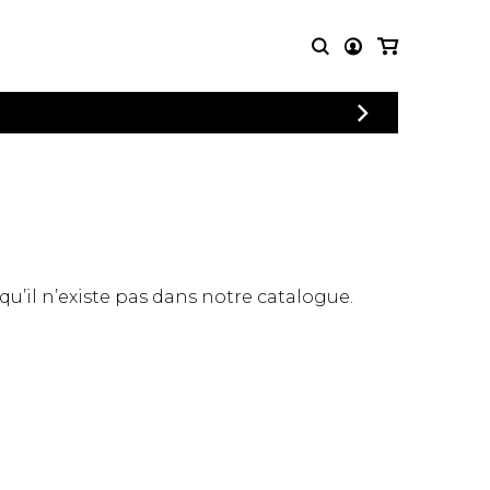
CONNEXION
PARTITIONS
AUTRES
INSCRIPTION
POUR
PRODUITS
ENSEMBLES
Articles promotionnels
Chœur
Cordes Knobloch
Concerto
Disques compacts et
Musique de chambre
DVDs
 qu’il n’existe pas dans notre catalogue.
Orchestre
Ouvrages théoriques
et livres
Quatuor de flûtes
Quatuor de saxophones