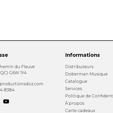
Hautbois
Luth
Mandoline
Orgue
Percussion
Piano
Saxophone
Trombone
Trompette
sse
Informations
Tuba
Ukulélé
chemin du Fleuve
Distributeurs
Violon
(
QC
)
G6W 1Y4
Doberman Musique
Violoncelle
Catalogue
Voix
productionsdoz.com
Services
34-8384
Politique de Confident
À propos
Carte cadeaux