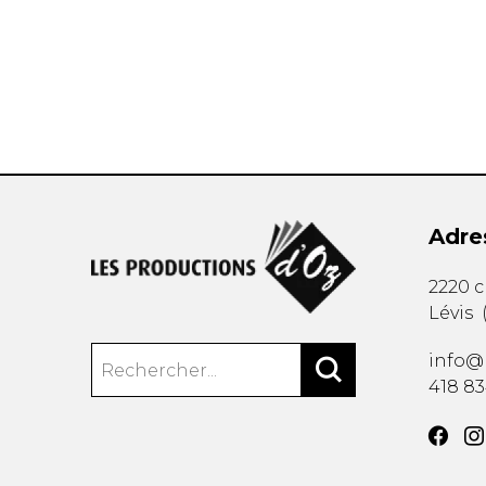
AUTRES PRODUITS
Adre
2220 
Lévis
info@
418 8