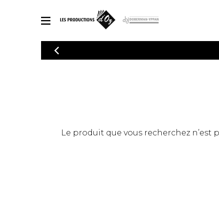
CATALOGUE
Explorez notre catalogue de partitions riche en œuvres originales
PAR
en arrangements de qualité.
Méthod
Guitare 
Explorez notre catalogue de partitions
2 guitare
riche en œuvres originales et en
arrangements de qualité.
3 guitare
PARTITIONS POUR GUITARE
Le produit que vous recherchez n’est pas
4 guitare
5 guitare
Ensembl
PARTITIONS POUR AUTRES INSTRUMENTS
Orchestr
Concerto
Guitare 
PARTITIONS POUR ENSEMBLES
Musique