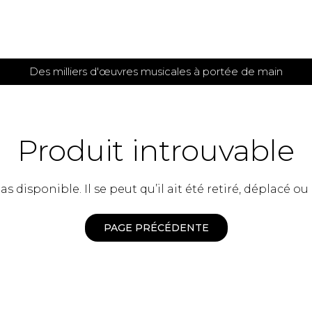
Des milliers d'œuvres musicales à portée de main
 et
TITIONS POUR GUITARE
PARTITIONS
POUR
AUTRES
es
INSTRUMENTS
Produit introuvable
seule
Alto
s
Basse électrique
s
 disponible. Il se peut qu’il ait été retiré, déplacé ou
Basson
s
Clarinette
s et plus
Clavecin
PAGE PRÉCÉDENTE
e de guitares
Contrebasse
e de guitares
Cor anglais
 pour guitare
Cor français
et un autre instrument
Flûte
 de chambre avec guitare
Harpe