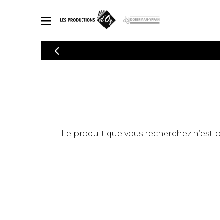
CATALOGUE
Explorez notre catalogue de partitions riche en œuvres originales
PAR
en arrangements de qualité.
Méthod
Guitare 
Explorez notre catalogue de partitions
2 guitare
riche en œuvres originales et en
arrangements de qualité.
3 guitare
PARTITIONS POUR GUITARE
Le produit que vous recherchez n’est pas
4 guitare
5 guitare
Ensembl
PARTITIONS POUR AUTRES INSTRUMENTS
Orchestr
Concerto
Guitare 
PARTITIONS POUR ENSEMBLES
Musique