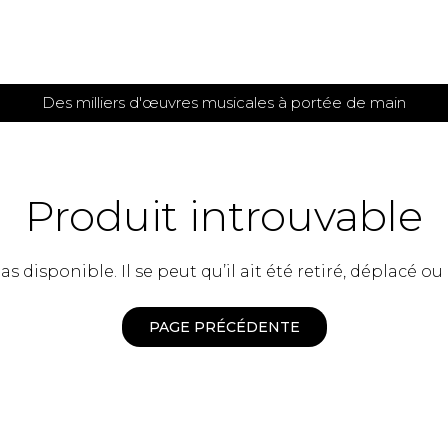
Des milliers d'œuvres musicales à portée de main
 et
TITIONS POUR GUITARE
PARTITIONS
POUR
AUTRES
es
INSTRUMENTS
Produit introuvable
seule
Alto
s
Basse électrique
s
 disponible. Il se peut qu’il ait été retiré, déplacé ou
Basson
s
Clarinette
s et plus
Clavecin
PAGE PRÉCÉDENTE
e de guitares
Contrebasse
e de guitares
Cor anglais
 pour guitare
Cor français
et un autre instrument
Flûte
 de chambre avec guitare
Harpe