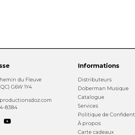
Hautbois
Luth
Mandoline
Orgue
Percussion
Piano
Saxophone
Trombone
Trompette
sse
Informations
Tuba
Ukulélé
chemin du Fleuve
Distributeurs
Violon
(
QC
)
G6W 1Y4
Doberman Musique
Violoncelle
Catalogue
Voix
productionsdoz.com
Services
34-8384
Politique de Confident
À propos
Carte cadeaux