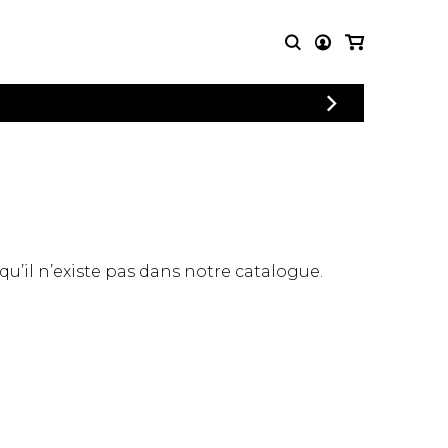
CONNEXION
PARTITIONS
AUTRES
INSCRIPTION
POUR
PRODUITS
ENSEMBLES
Articles promotionnels
Chœur
Cordes Knobloch
Concerto
Disques compacts et
Musique de chambre
DVDs
 qu’il n’existe pas dans notre catalogue.
Orchestre
Ouvrages théoriques
et livres
Quatuor de flûtes
Quatuor de saxophones