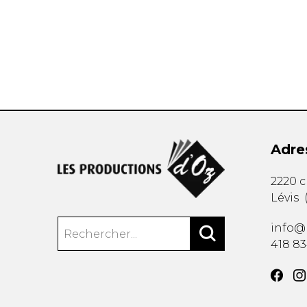
AUTRES PRODUITS
Adre
2220 
Lévis
info@
418 8