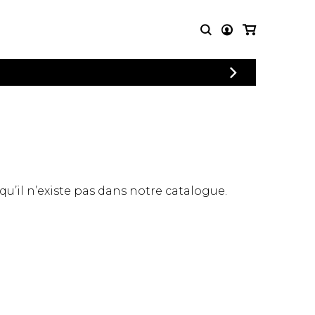
CONNEXION
PARTITIONS
AUTRES
INSCRIPTION
POUR
PRODUITS
ENSEMBLES
Articles promotionnels
Chœur
Cordes Knobloch
Concerto
Disques compacts et
Musique de chambre
DVDs
 qu’il n’existe pas dans notre catalogue.
Orchestre
Ouvrages théoriques
et livres
Quatuor de flûtes
Quatuor de saxophones