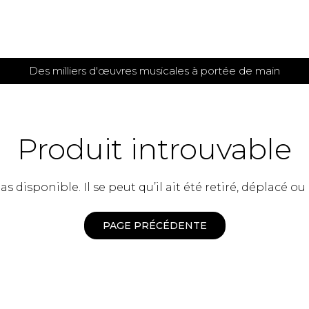
Des milliers d'œuvres musicales à portée de main
 et
TITIONS POUR GUITARE
PARTITIONS
POUR
AUTRES
es
INSTRUMENTS
Produit introuvable
seule
Alto
s
Basse électrique
s
 disponible. Il se peut qu’il ait été retiré, déplacé ou
Basson
s
Clarinette
s et plus
Clavecin
PAGE PRÉCÉDENTE
e de guitares
Contrebasse
e de guitares
Cor anglais
 pour guitare
Cor français
et un autre instrument
Flûte
 de chambre avec guitare
Harpe