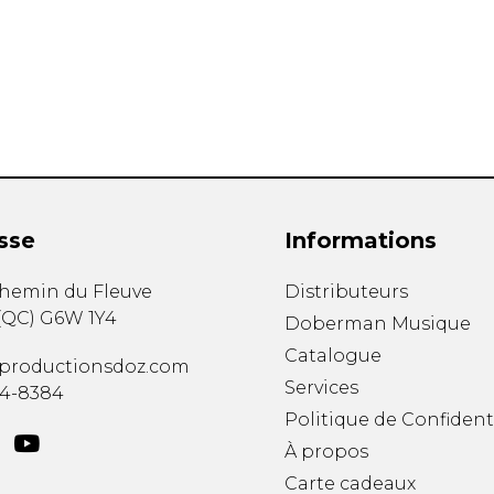
Hautbois
Luth
Mandoline
Orgue
Percussion
Piano
Saxophone
Trombone
Trompette
sse
Informations
Tuba
Ukulélé
chemin du Fleuve
Distributeurs
Violon
(
QC
)
G6W 1Y4
Doberman Musique
Violoncelle
Catalogue
Voix
productionsdoz.com
Services
34-8384
Politique de Confident
À propos
Carte cadeaux