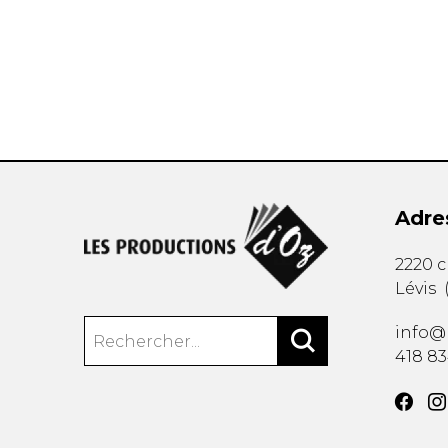
AUTRES PRODUITS
Adre
2220 
Lévis
info@
418 8