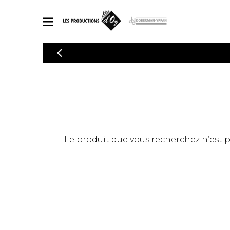
CATALOGUE
Explorez notre catalogue de partitions riche en œuvres originales
PAR
en arrangements de qualité.
Méthod
Guitare 
Explorez notre catalogue de partitions
2 guitare
riche en œuvres originales et en
arrangements de qualité.
3 guitare
PARTITIONS POUR GUITARE
Le produit que vous recherchez n’est pas
4 guitare
5 guitare
Ensembl
PARTITIONS POUR AUTRES INSTRUMENTS
Orchestr
Concerto
Guitare 
PARTITIONS POUR ENSEMBLES
Musique