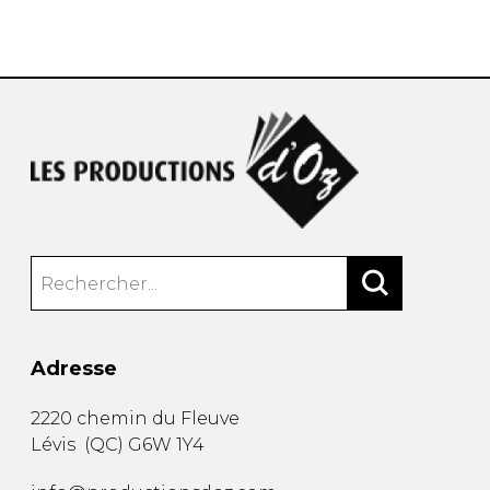
AUTRES PRODUITS
Adresse
2220 chemin du Fleuve
Lévis
(
QC
)
G6W 1Y4